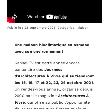
ACTUALITÉS
S’ABONNER
Publié le : 23 septembre 2021
Catégories :
Maison
CONTACT
Une maison bioclimatique en osmose
avec son environnement
Kansei TV est cette année encore
partenaire des
Journées
d’Architectures À Vivre qui se tiendront
les 15, 16, 17 et 22, 23, 24 octobre 2021
.
Un rendez-vous annuel, organisé depuis
2000 par le magazine
Architectures
À
Vivre
,
qui offre au public l’opportunité
de visiter partout en France quelque