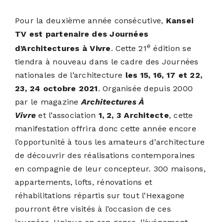
PODCASTS
Pour la deuxième année consécutive,
Kansei
TV est partenaire des Journées
ACTUALITÉS
e
d’Architectures à Vivre
. Cette 21
édition se
tiendra à nouveau dans le cadre des Journées
S’ABONNER
nationales de l’architecture
les 15, 16, 17 et 22,
23, 24 octobre 2021
.
Organisée depuis 2000
par le magazine
Architectures À
CONTACT
Vivre
et l’association
1, 2, 3 Architecte
, cette
manifestation offrira donc cette année encore
l’opportunité à tous les amateurs d’architecture
de découvrir des réalisations contemporaines
en compagnie de leur concepteur. 300 maisons,
appartements, lofts, rénovations et
réhabilitations répartis sur tout l’Hexagone
pourront être visités à l’occasion de ces