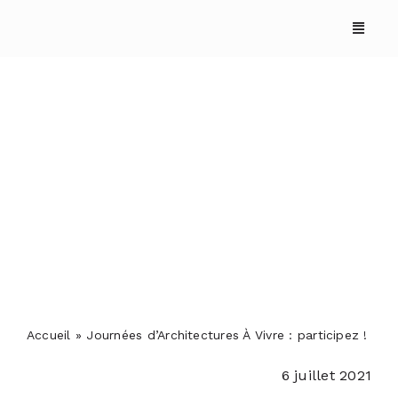
Skip
to
content
Journées d’Architectures
À Vivre : participez !
ACCUEIL
ANNUAIRES
Accueil
»
Journées d’Architectures À Vivre : participez !
REPORTAGES
6 juillet 2021