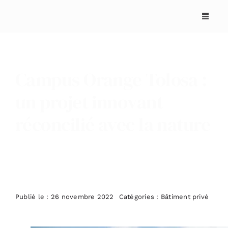
Skip
to
content
Campus Orange Tolosa :
un projet innovant
réconcilié avec la nature
ACCUEIL
ANNUAIRES
REPORTAGES
Publié le : 26 novembre 2022
Catégories :
Bâtiment privé
PODCASTS