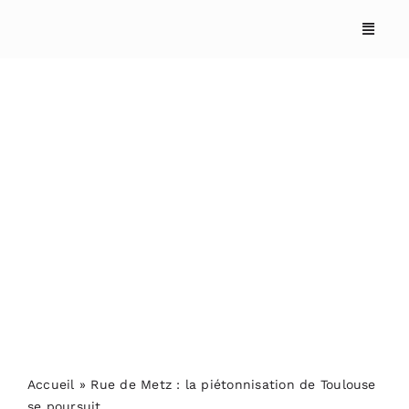
Skip
to
content
Rue de Metz : la
piétonnisation de
Toulouse se poursuit
Accueil
»
Rue de Metz : la piétonnisation de Toulouse
se poursuit