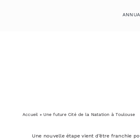
Skip
to
ANNUA
content
Accueil
Annuaires
Reportages
Podcasts
Actualités
S’abonner
Accueil
»
Une future Cité de la Natation à Toulouse
Contact
Une nouvelle étape vient d’être franchie p