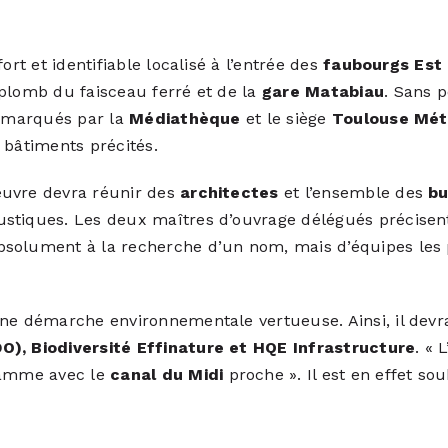
ort et identifiable localisé à l’entrée des
faubourgs Est
rplomb du faisceau ferré et de la
gare Matabiau
. Sans p
à marqués par la
Médiathèque
et le siège
Toulouse Mét
 bâtiments précités.
uvre devra réunir des
architectes
et l’ensemble des
bu
stiques. Les deux maîtres d’ouvrage délégués précisent 
solument à la recherche d’un nom, mais d’équipes les p
une démarche environnementale vertueuse. Ainsi, il devr
O), Biodiversité Effinature et HQE Infrastructure
. «
gramme avec le
canal du Midi
proche ». Il est en effet so