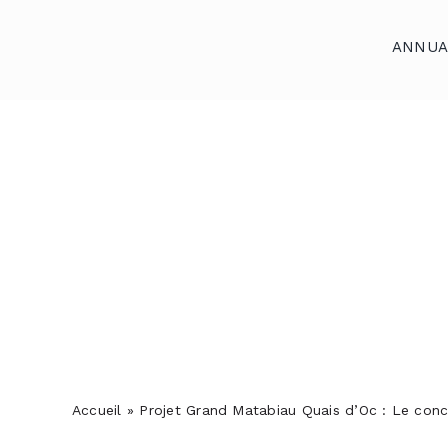
Skip
to
ANNUA
content
Accueil
Annuaires
Reportages
Podcasts
Actualités
S’abonner
Contact
Accueil
»
Projet Grand Matabiau Quais d’Oc : Le conc