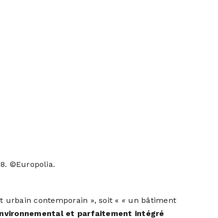
28. ©Europolia.
et urbain contemporain », soit «
«
un bâtiment
 environnemental et parfaitement intégré