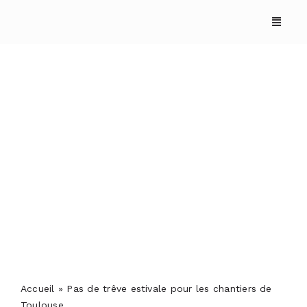
Skip
to
content
Pas de trêve estivale
pour les chantiers de
Toulouse
ACCUEIL
ANNUAIRES
REPORTAGES
Accueil
»
Pas de trêve estivale pour les chantiers de
PODCASTS
Toulouse