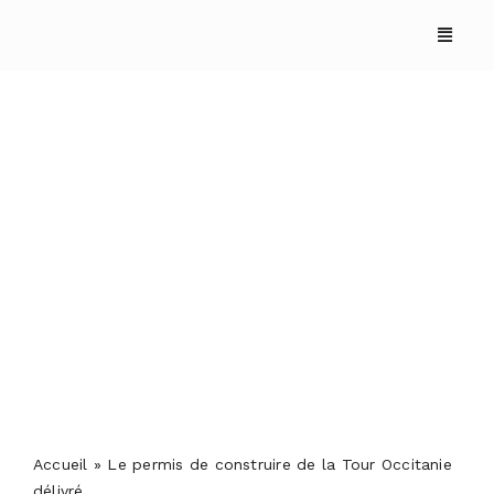
Skip
to
content
Le permis de construire
de la Tour Occitanie
délivré
ACCUEIL
ANNUAIRES
REPORTAGES
Accueil
»
Le permis de construire de la Tour Occitanie
PODCASTS
délivré