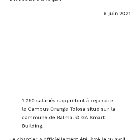
PODCASTS
9 juin 2021
ACTUALITÉS
S’ABONNER
CONTACT
1 250 salariés s’apprêtent à rejoindre
le Campus Orange Tolosa situé sur la
commune de Balma. © GA Smart
Building.
Le chantier a officiellement été livré le 16 avril