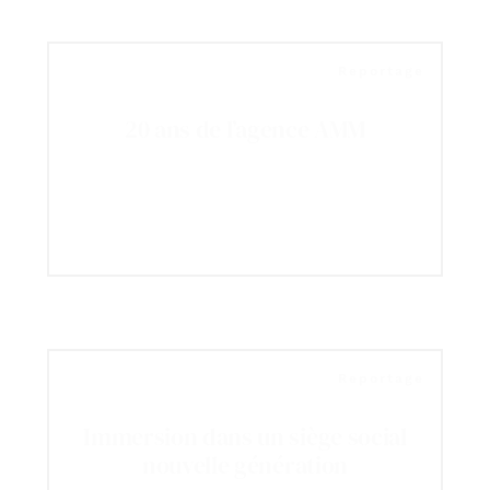
Reportage
20 ans de l’agence AMM
Reportage
Immersion dans un siège social
nouvelle génération