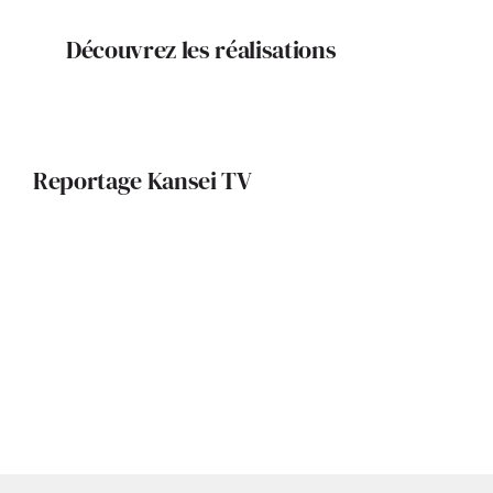
Découvrez les réalisations
Reportage Kansei TV
Surélévation et rénovation : l’audace
éco-durable d’Anna Pavlova,
architecte à Toulouse