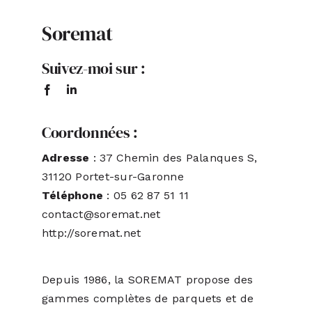
Soremat
ACTUALITÉS
Suivez-moi sur :
S’ABONNER
CONTACT
Coordonnées :
Adresse
: 37 Chemin des Palanques S,
31120 Portet-sur-Garonne
Téléphone
: 05 62 87 51 11
contact@soremat.net
http://soremat.net
Depuis 1986, la SOREMAT propose des
gammes complètes de parquets et de