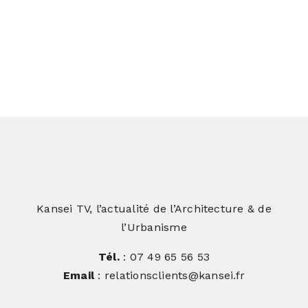
Bibliothèque de l’ENAC : Une
transformation hors du commun
Kansei TV, l’actualité de l’Architecture & de
l’Urbanisme
Tél.
: 07 49 65 56 53
Email
: relationsclients@kansei.fr