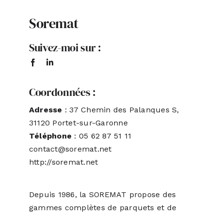
Soremat
ACTUALITÉS
Suivez-moi sur :
S’ABONNER
CONTACT
Coordonnées :
Adresse
: 37 Chemin des Palanques S,
31120 Portet-sur-Garonne
Téléphone
: 05 62 87 51 11
contact@soremat.net
http://soremat.net
Depuis 1986, la SOREMAT propose des
gammes complètes de parquets et de