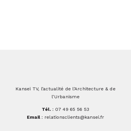
Bibliothèque de l’ENAC : Une
transformation hors du commun
Kansei TV, l’actualité de l’Architecture & de
l’Urbanisme
Tél.
: 07 49 65 56 53
Email
: relationsclients@kansei.fr