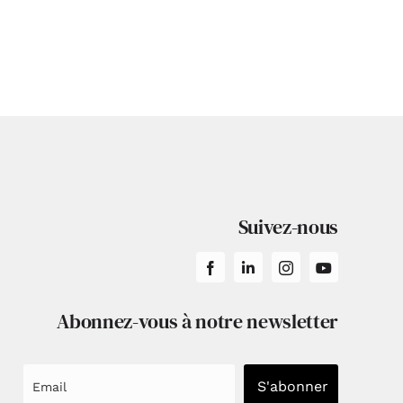
de Joël
Un Hôtel pas comme
réateur
les autres
ion
Suivez-nous
Abonnez-vous à notre newsletter
S'abonner