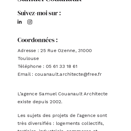
Suivez-moi sur :
ACTUALITÉS
S’ABONNER
Coordonnées :
Adresse : 25 Rue Ozenne, 31000
CONTACT
Toulouse
Téléphone : 05 61 33 18 61
Email :
couanault.architecte@free.fr
L’agence Samuel Couanault Architecte
existe depuis 2002.
Les sujets des projets de l’agence sont
très diversifiés : logements collectifs,