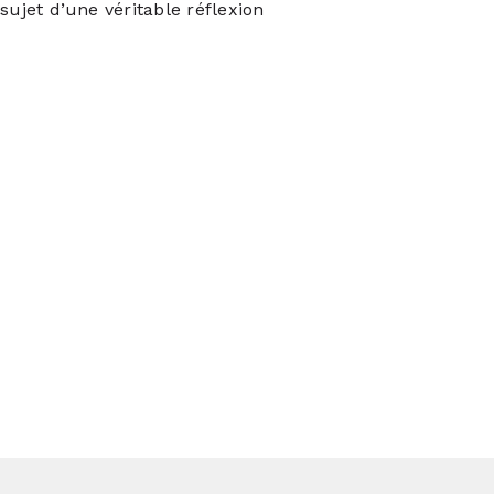
 sujet d’une véritable réflexion
time :
La « White House »
uanault
en Gascogne