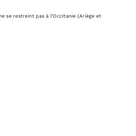
 se restreint pas à l’Occitanie (Ariège et
10 ans…
Le choix du bois
local