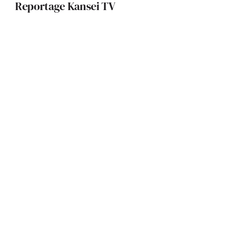
Reportage Kansei TV
Archi Intime : Bruno Raynal
Archi Intime: Bruno Raynal
Laboratoires Pierre Fabre – Site
Peraudel –