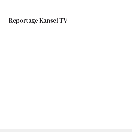
Reportage Kansei TV
Design, harmonie, lumière :
immersion dans une rénovation
Rénovation durable à Toulouse : une
maison des années 60 revisitée par
Axel Letellier