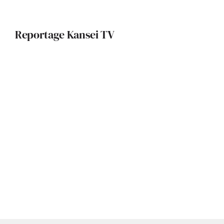
Reportage Kansei TV
Design, harmonie, lumière :
immersion dans une rénovation
Rénovation durable à Toulouse : une
maison des années 60 revisitée par
Axel Letellier