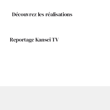
Découvrez les réalisations
Reportage Kansei TV
Design, harmonie,
Rénovation
lumière : immersion
à Toulous
dans une rénovation
maison des
60 revisitée
Letell