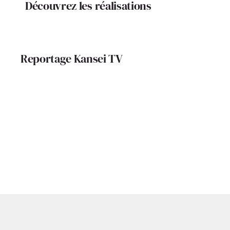
Découvrez les réalisations
Reportage Kansei TV
Un Eco Campus
Kansei TV, 
d’excellence pour les
compagnons
Les maisons à
ossature bois :
spécialité de ce duo
d’exception !