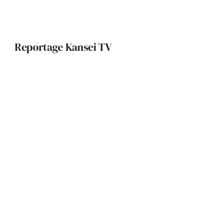
Reportage Kansei TV
La Fondation Pierre Fabre : un
édifice qui allie patrimoine local et
innovation durable
Une maison rêvée entre forêt, lac et
océan