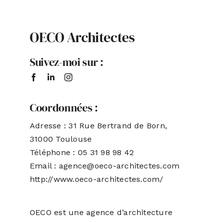
ACTUALITÉS
OECO Architectes
S’ABONNER
Suivez-moi sur :
CONTACT
Coordonnées :
Adresse : 31 Rue Bertrand de Born,
31000 Toulouse
Téléphone : 05 31 98 98 42
Email : agence@oeco-architectes.com
http://www.oeco-architectes.com/
OECO est une agence d’architecture