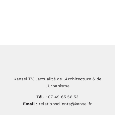
Quand l’architecture sublime
l’existant : le pari réussi d’une
métamorphose architecturale par
l’architecte Charlotte Pons de
l’agence L’Entrait !
Kansei TV, l’actualité de l’Architecture & de
l’Urbanisme
Tél.
: 07 49 65 56 53
Email
: relationsclients@kansei.fr