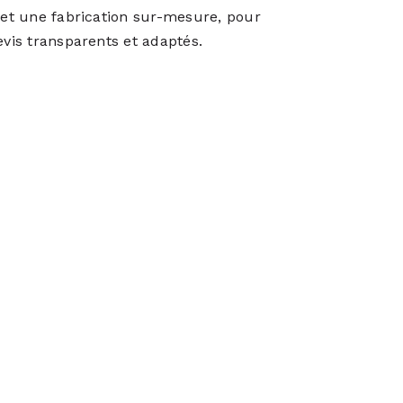
, et une fabrication sur-mesure, pour
evis transparents et adaptés.
cture
La Fondation Pierre
e et pisé
Fabre : un édifice qui
ojet
allie patrimoine local