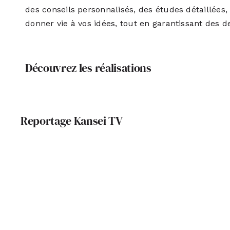
des conseils personnalisés, des études détaillées
donner vie à vos idées, tout en garantissant des d
Découvrez les réalisations
Reportage Kansei TV
REC Architecture
Archite
signe un restaurant
bioclimatiqu
durable et inspirant
: un pr