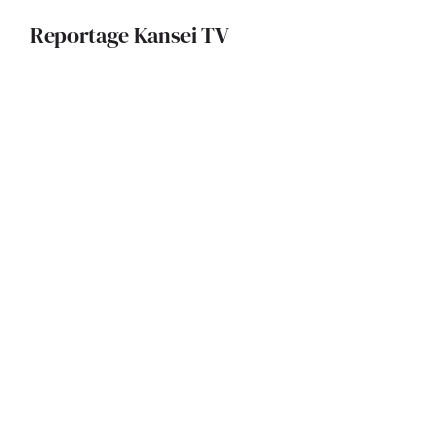
Reportage Kansei TV
REC Architecture signe un
restaurant durable et inspirant pour
le CNRS
Architecture bioclimatique et pisé :
un projet exemplaire réalisé par
l’Atelier d’Architecture 319
La Fondation Pierre Fabre : un
édifice qui allie patrimoine local et