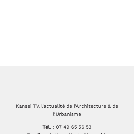
Extension du domaine Château
Chambert : une greffe inattendue
Un Eco Campus d’excellence pour les
compagnons
Kansei TV, l’actualité de l’Architecture & de
l’Urbanisme
Tél.
: 07 49 65 56 53