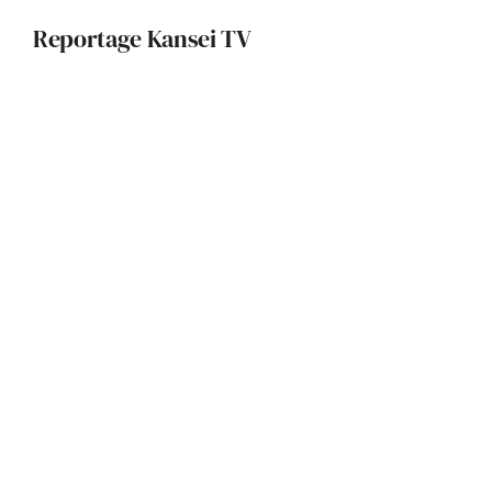
Reportage Kansei TV
REC Architecture signe un
restaurant durable et inspirant pour
le CNRS
Architecture bioclimatique et pisé :
un projet exemplaire réalisé par
l’Atelier d’Architecture 319
La Fondation Pierre Fabre : un
édifice qui allie patrimoine local et