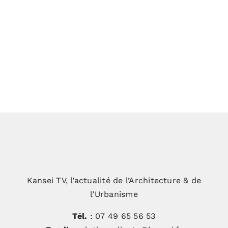
Extension du domaine Château
Chambert : une greffe inattendue
Un Eco Campus d’excellence pour les
compagnons
Kansei TV, l’actualité de l’Architecture & de
l’Urbanisme
Tél.
: 07 49 65 56 53