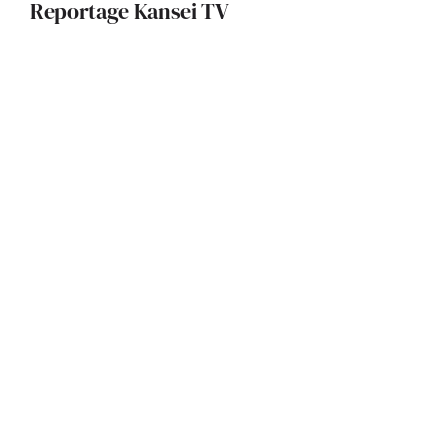
Reportage Kansei TV
De l’ancien au contemporain : un art
de vivre signé Julie Béringué
Architecture bioclimatique et pisé :
un projet exemplaire réalisé par
l’Atelier d’Architecture 319
Quand l’architecture sublime
l’existant : le pari réussi d’une
métamorphose architecturale par