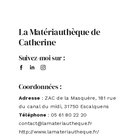
ACTUALITÉS
La Matériauthèque de
S’ABONNER
Catherine
Suivez-moi sur :
CONTACT
Coordonnées :
Adresse
: ZAC de la Masquère, 181 rue
du canal du midi, 31750 Escalquens
Téléphone
: 05 61 80 22 20
contact@lamateriautheque.fr
http://www.lamateriautheque.fr/