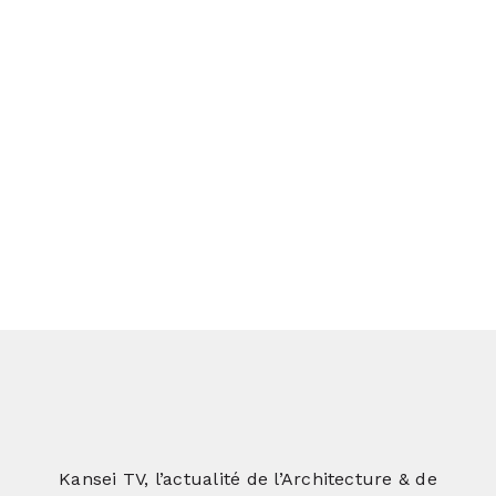
corps de ferme
Le loft au bureau
Une architecture ludique pour un
loft atypique
Kansei TV, l’actualité de l’Architecture & de