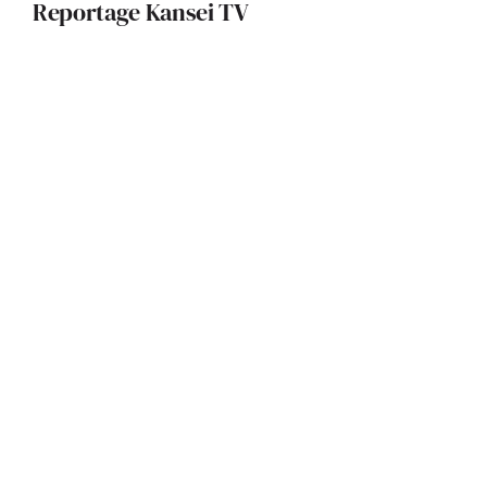
Reportage Kansei TV
De l’ancien au contemporain : un art
de vivre signé Julie Béringué
Architecture bioclimatique et pisé :
un projet exemplaire réalisé par
l’Atelier d’Architecture 319
Quand l’architecture sublime
l’existant : le pari réussi d’une
métamorphose architecturale par