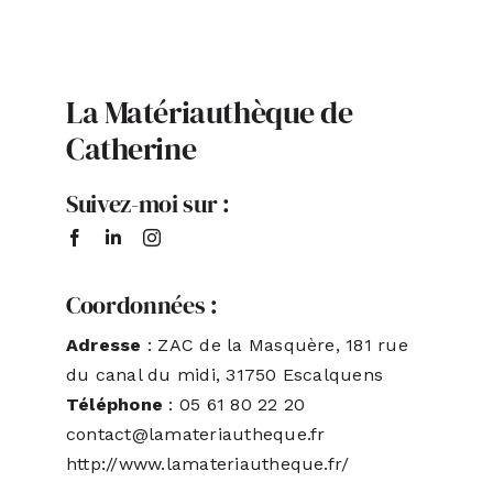
ACTUALITÉS
La Matériauthèque de
S’ABONNER
Catherine
Suivez-moi sur :
CONTACT
Coordonnées :
Adresse
: ZAC de la Masquère, 181 rue
du canal du midi, 31750 Escalquens
Téléphone
: 05 61 80 22 20
contact@lamateriautheque.fr
http://www.lamateriautheque.fr/