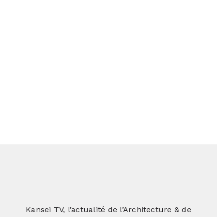
corps de ferme
Le loft au bureau
Une architecture ludique pour un
loft atypique
Kansei TV, l’actualité de l’Architecture & de