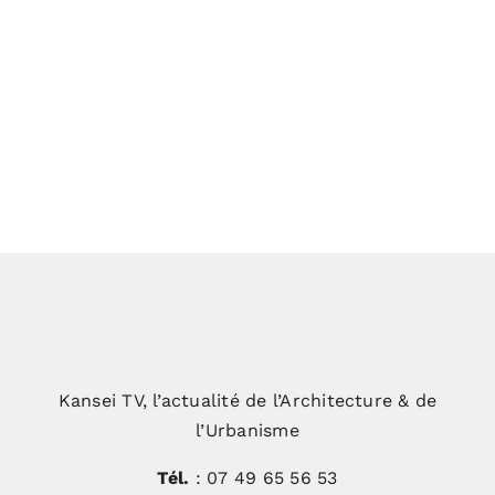
K’52 : Le Foyer, la maison
d’aujourd’hui et de demain
De l’ancien au contemporain : un art
de vivre signé Julie Béringué
Kansei TV, l’actualité de l’Architecture & de
l’Urbanisme
Tél.
: 07 49 65 56 53