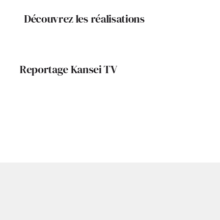
Découvrez les réalisations
Reportage Kansei TV
K’52 : Le Foyer, la
De l’anc
maison d’aujourd’hui
contempora
et de demain
art de viv
Julie Bé