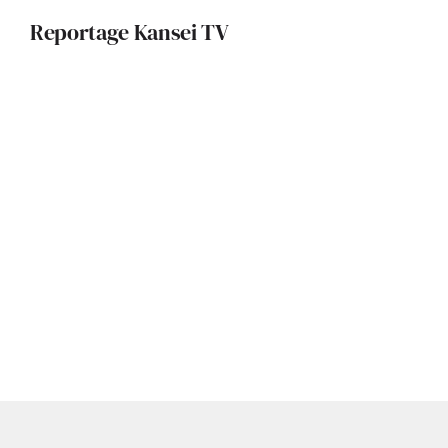
Reportage Kansei TV
Une métamorphose audacieuse :
redécouverte du siège administratif
de l’ENAC, le bâtiment JOLY
Archi Intime : Jérôme Classe