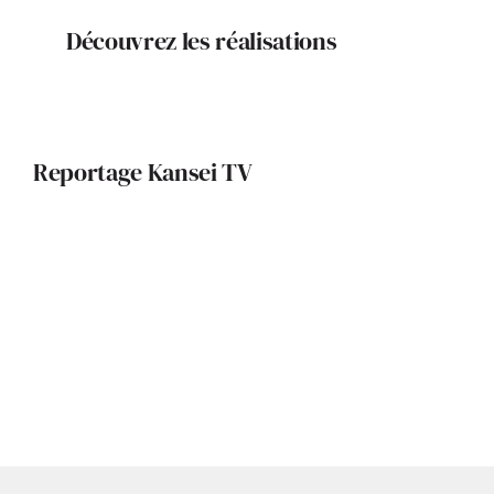
Découvrez les réalisations
Reportage Kansei TV
Le Yelloh Sérignan Plage, le camping
en bord de mer qui allie luxe,
confort et innovation