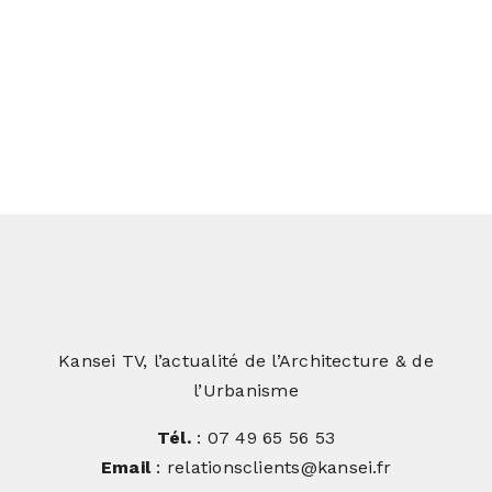
Rénovation aux portes de Toulouse :
comment transformer un lieu
abandonné en un lieu vivant ?
Kansei TV, l’actualité de l’Architecture & de
l’Urbanisme
Tél.
: 07 49 65 56 53
Email
: relationsclients@kansei.fr