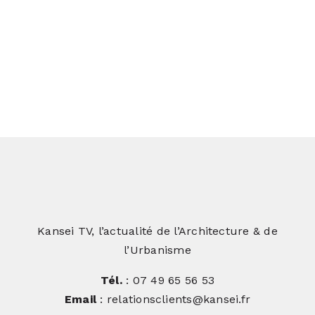
Rénovation aux portes de Toulouse :
comment transformer un lieu
abandonné en un lieu vivant ?
Kansei TV, l’actualité de l’Architecture & de
l’Urbanisme
Tél.
: 07 49 65 56 53
Email
: relationsclients@kansei.fr