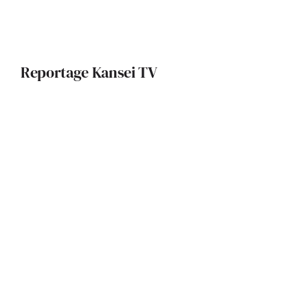
Reportage Kansei TV
Un Learning Center d’excellence
pour les étudiants d’ ISAE-SUPAERO
Le pari écologique de
LUMIN’TOULOUSE