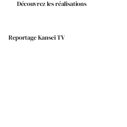
Découvrez les réalisations
Reportage Kansei TV
Un Learning Center d’excellence
pour les étudiants d’ ISAE-SUPAERO
Le pari écologique de
LUMIN’TOULOUSE