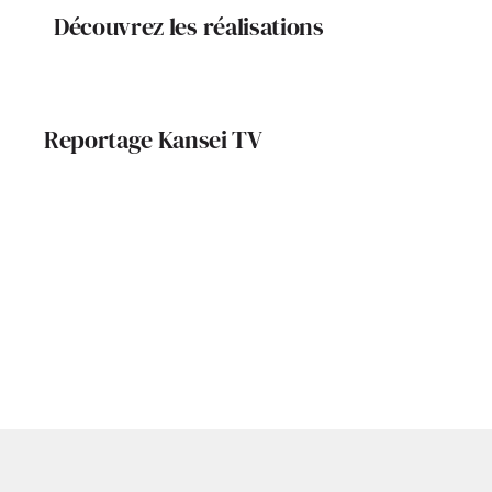
Découvrez les réalisations
Reportage Kansei TV
Un Learning Center
Le pari écol
d’excellence pour les
LUMIN’TO
étudiants d’ ISAE-
TECHNAL WELL
La piste des
SUPAERO
BEING AIRBUS
projet To
Aéros