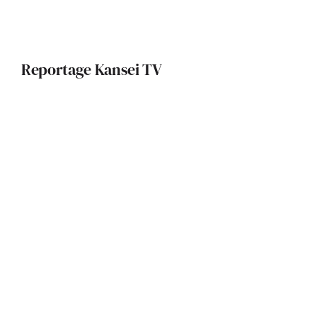
Reportage Kansei TV
La Fondation Pierre Fabre : un
édifice qui allie patrimoine local et
innovation durable
Une maison contemporaine
intimiste et lumineuse