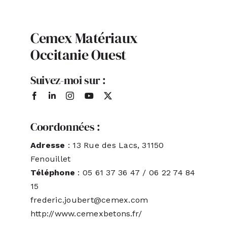
ACTUALITÉS
Cemex Matériaux
Occitanie Ouest
S’ABONNER
Suivez-moi sur :
CONTACT
Coordonnées :
Adresse
: 13 Rue des Lacs, 31150
Fenouillet
Téléphone
: 05 61 37 36 47 / 06 22 74 84
15
frederic.joubert@cemex.com
http://www.cemexbetons.fr/