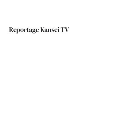
Reportage Kansei TV
La Fondation Pierre Fabre : un
édifice qui allie patrimoine local et
innovation durable
Une maison contemporaine
intimiste et lumineuse