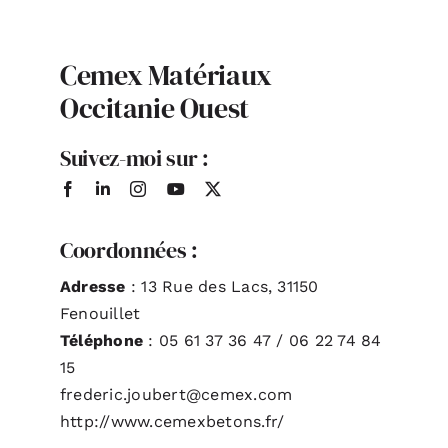
ACTUALITÉS
Cemex Matériaux
Occitanie Ouest
S’ABONNER
Suivez-moi sur :
CONTACT
Coordonnées :
Adresse
: 13 Rue des Lacs, 31150
Fenouillet
Téléphone
: 05 61 37 36 47 / 06 22 74 84
15
frederic.joubert@cemex.com
http://www.cemexbetons.fr/