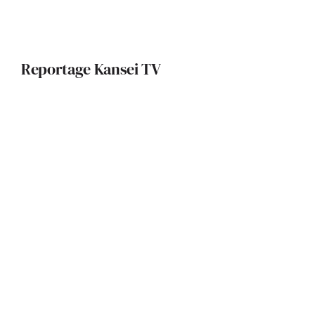
Reportage Kansei TV
La Fondation Pierre Fabre : un
édifice qui allie patrimoine local et
innovation durable
Une maison contemporaine
intimiste et lumineuse