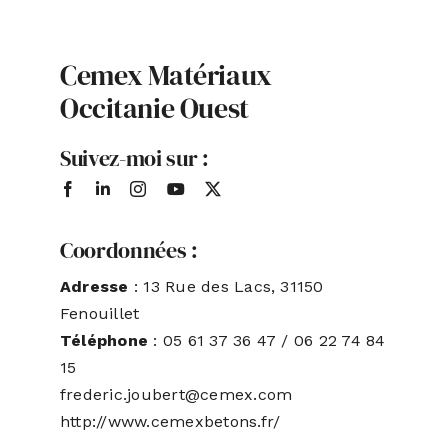
ACTUALITÉS
Cemex Matériaux
Occitanie Ouest
S’ABONNER
Suivez-moi sur :
CONTACT
Coordonnées :
Adresse
: 13 Rue des Lacs, 31150
Fenouillet
Téléphone
: 05 61 37 36 47 / 06 22 74 84
15
frederic.joubert@cemex.com
http://www.cemexbetons.fr/