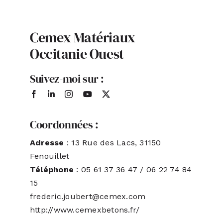
ACTUALITÉS
Cemex Matériaux
Occitanie Ouest
S’ABONNER
Suivez-moi sur :
CONTACT
Coordonnées :
Adresse
: 13 Rue des Lacs, 31150
Fenouillet
Téléphone
: 05 61 37 36 47 / 06 22 74 84
15
frederic.joubert@cemex.com
http://www.cemexbetons.fr/