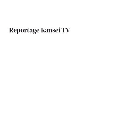
Reportage Kansei TV
La Fondation Pierre Fabre : un
édifice qui allie patrimoine local et
innovation durable
Une maison contemporaine
intimiste et lumineuse