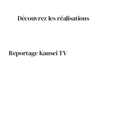
Découvrez les réalisations
Reportage Kansei TV
InvivoGen : à la découverte d’un
univers scientifique de pointe