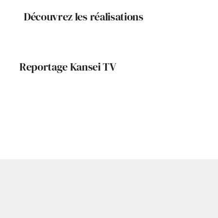
Découvrez les réalisations
Reportage Kansei TV
Portrait de Céline
La Comp
Loubière : Esthétique
França
et harmonie