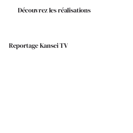
Découvrez les réalisations
Reportage Kansei TV
Portrait de Céline Loubière :
Esthétique et harmonie
La Compagnie Française