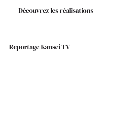
Découvrez les réalisations
Reportage Kansei TV
Portrait de Céline Loubière :
Esthétique et harmonie
La Compagnie Française