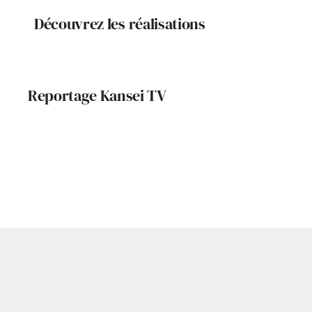
Découvrez les réalisations
Reportage Kansei TV
Portrait de Céline
La Comp
Loubière : Esthétique
França
et harmonie