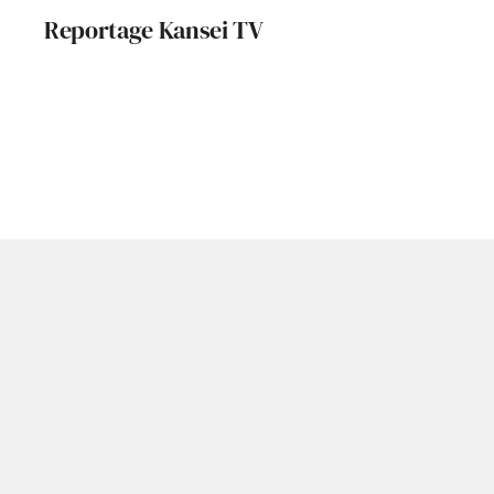
Reportage Kansei TV
Un bijou patrimonial
au cœur de Toulouse
: le Palais Consulaire
se révèle