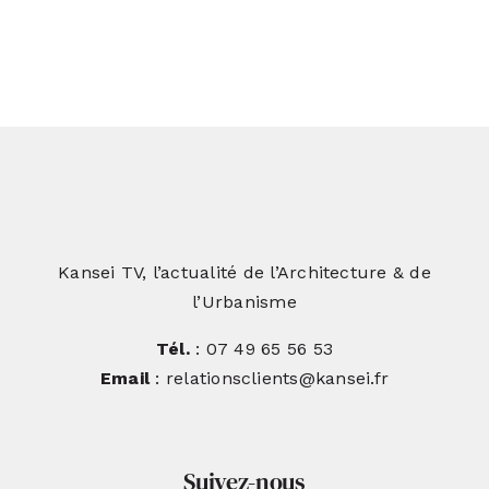
Architecture bioclimatique et pisé :
un projet exemplaire réalisé par
l’Atelier d’Architecture 319
Kansei TV, l’actualité de l’Architecture & de
l’Urbanisme
Tél.
: 07 49 65 56 53
Email
: relationsclients@kansei.fr
Suivez-nous