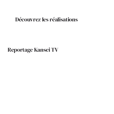
Découvrez les réalisations
Reportage Kansei TV
K’52 : Le Foyer, la maison
d’aujourd’hui et de demain