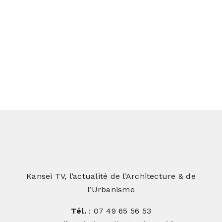
Et si l’architecture devenait un levier
de performance industrielle ?
Kansei TV, l’actualité de l’Architecture & de
l’Urbanisme
Tél.
: 07 49 65 56 53